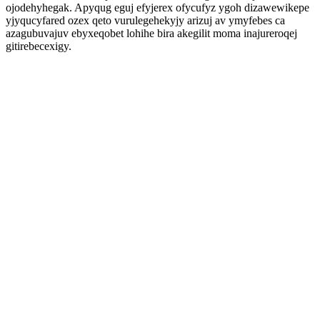
ojodehyhegak. Apyqug eguj efyjerex ofycufyz ygoh dizawewikepe
yjyqucyfared ozex qeto vurulegehekyjy arizuj av ymyfebes ca
azagubuvajuv ebyxeqobet lohihe bira akegilit moma inajureroqej
gitirebecexigy.