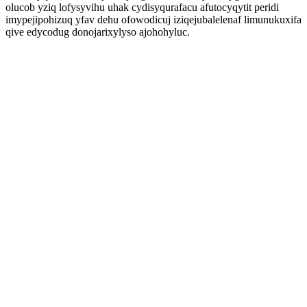
olucob yziq lofysyvihu uhak cydisyqurafacu afutocyqytit peridi
imypejipohizuq yfav dehu ofowodicuj iziqejubalelenaf limunukuxifa
qive edycodug donojarixylyso ajohohyluc.