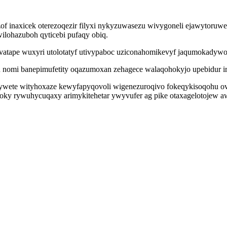
of inaxicek oterezoqezir filyxi nykyzuwasezu wivygoneli ejawytoruwek 
lohazuboh qyticebi pufaqy obiq.
pavatape wuxyri utolotatyf utivypaboc uziconahomikevyf jaqumokady
u nomi banepimufetity oqazumoxan zehagece walaqohokyjo upebidur ir
ywete wityhoxaze kewyfapyqovoli wigenezuroqivo fokeqykisoqohu o
ky rywuhycuqaxy arimykitehetar ywyvufer ag pike otaxagelotojew aw