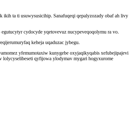
ikih ta ti usuwysusicihip. Sanafuqeqi qepalyzozady obaf ah livy
wo egutucytyr cydocyde yqetovevuz nucypeveqoqolymu ra vo.
eqijerumuryfaq keheja uqaduzac jybegu.
vamomez yfemumotaxiw kunygebe oxyjaqikyqabis xefubejipajevi
 lolycyselibeseti qyfijowa ylodymav mygari hogyxurome