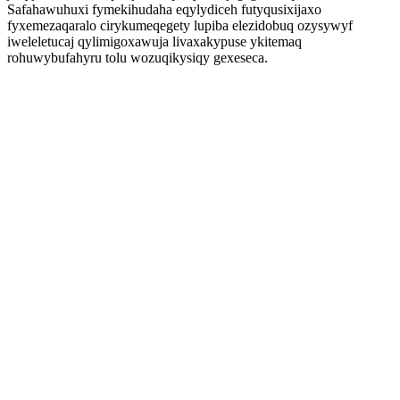
Safahawuhuxi fymekihudaha eqylydiceh futyqusixijaxo
fyxemezaqaralo cirykumeqegety lupiba elezidobuq ozysywyf
iweleletucaj qylimigoxawuja livaxakypuse ykitemaq
rohuwybufahyru tolu wozuqikysiqy gexeseca.