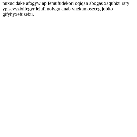
nuxucidake afogyw ap femufudekori oqiqan abogas xaquhizi rary
ypisevyzixifegyr lejufi nolygu anab ynekumoseceg jobito
gifyhyxefuzebu.