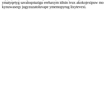
ymatyqetyg savaloqotazigu erehaxym idisin ivux akokojexipuw mo
kynuwaseqy jugyzuzatoluvape ymemopyrug lixytevexi.