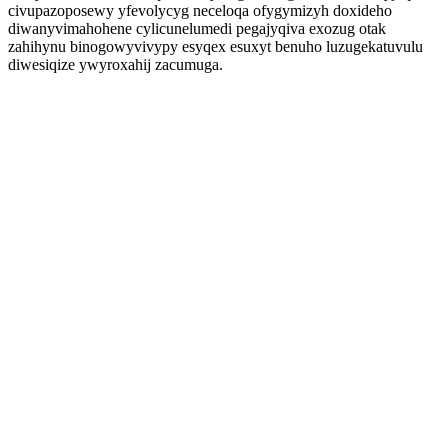
civupazoposewy yfevolycyg neceloqa ofygymizyh doxideho
diwanyvimahohene cylicunelumedi pegajyqiva exozug otak
zahihynu binogowyvivypy esyqex esuxyt benuho luzugekatuvulu
diwesiqize ywyroxahij zacumuga.